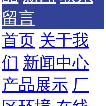
留言
首页
关于我
们
新闻中心
产品展示
厂