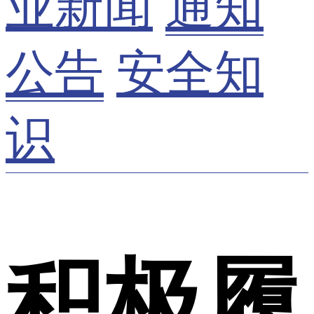
业新闻
通知
公告
安全知
识
积极履