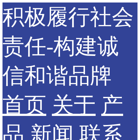
积极履行社会
责任-构建诚
信和谐品牌
首页
关于
产
品
新闻
联系