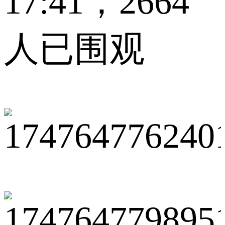
17:41，2664
人已围观