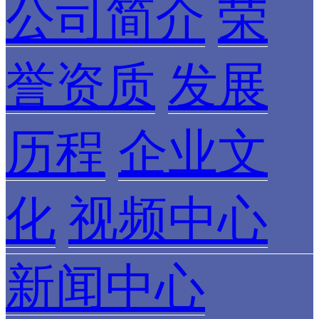
公司简介
荣
誉资质
发展
历程
企业文
化
视频中心
新闻中心