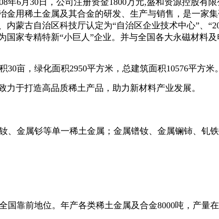
008年6月30日，公司注册资金1800万元,盛和资源控
冶金用稀土金属及其合金的研发、生产与销售，是一家集
、
内蒙古自治区科技厅
认定为“
自治区企业技术中心”、“
定为国家专精特新“小巨人”企业。
并与全国各大永磁材料及
积
30亩，绿化面积2950平方米
，总建筑面积10576平方米
、致力于打造高品质稀土产品，助力新材料产业发展。
钕、金属钐等单一稀土金属；金属镨钕、金属镧铈、钆铁
全国靠前地位。年产各类稀土金属及合金
8000吨，产