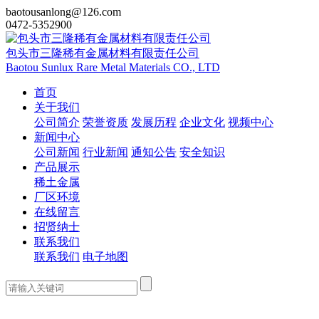
baotousanlong@126.com
0472-5352900
包头市三隆稀有金属材料有限责任公司
Baotou Sunlux Rare Metal Materials CO., LTD
首页
关于我们
公司简介
荣誉资质
发展历程
企业文化
视频中心
新闻中心
公司新闻
行业新闻
通知公告
安全知识
产品展示
稀土金属
厂区环境
在线留言
招贤纳士
联系我们
联系我们
电子地图