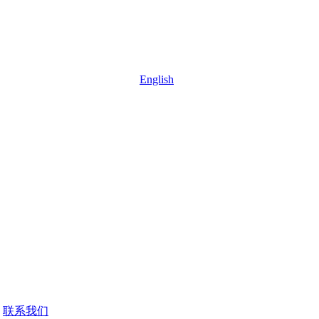
English
联系我们