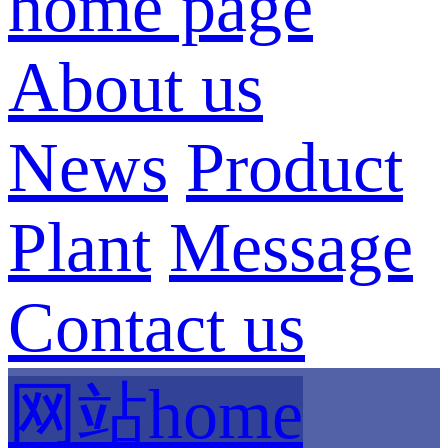
home page
About us
News
Product
Plant
Message
Contact us
网站home