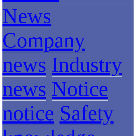
News
Company
news
Industry
news
Notice
notice
Safety