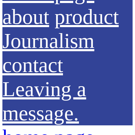
about
product
Journalism
contact
Leaving a
message.