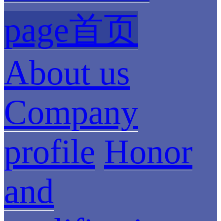
page首页
About us
Company
profile
Honor
and